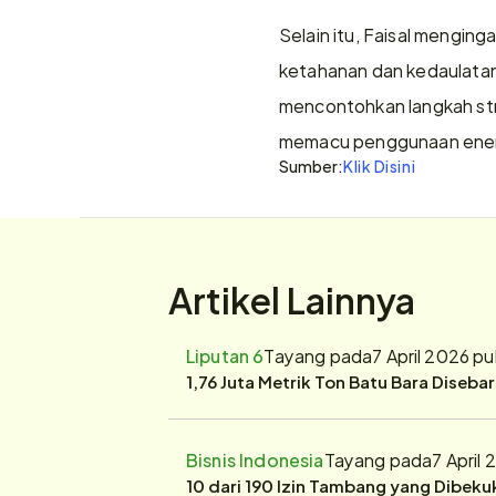
Selain itu, Faisal mengin
ketahanan dan kedaulatan 
mencontohkan langkah str
memacu penggunaan energ
Sumber:
Klik Disini
Artikel Lainnya
Liputan 6
Tayang pada
7 April 2026 p
1,76 Juta Metrik Ton Batu Bara Diseba
Bisnis Indonesia
Tayang pada
7 April
10 dari 190 Izin Tambang yang Dibek