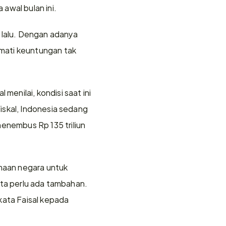
awal bulan ini.
 lalu. Dengan adanya 
mati keuntungan tak 
nilai, kondisi saat ini 
skal, Indonesia sedang 
nembus Rp 135 triliun 
aan negara untuk 
kita perlu ada tambahan. 
ata Faisal kepada 