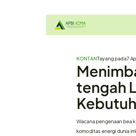
KONTAN
Tayang pada
7 Ap
Menimban
tengah L
Kebutuh
Wacana pengenaan bea kel
komoditas energi dunia im