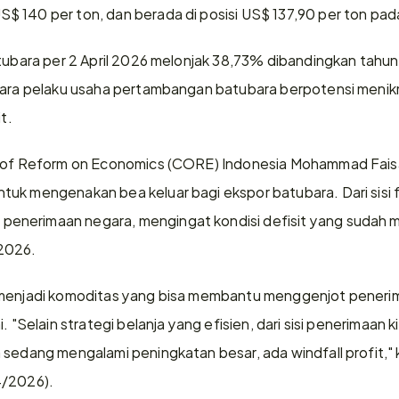
 140 per ton, dan berada di posisi US$ 137,90 per ton pada 
atubara per 2 April 2026 melonjak 38,73% dibandingkan tahun
 para pelaku usaha pertambangan batubara berpotensi menik
t.
 of Reform on Economics (CORE) Indonesia Mohammad Faisal me
uk mengenakan bea keluar bagi ekspor batubara. Dari sisi fi
nerimaan negara, mengingat kondisi defisit yang sudah me
2026.
 menjadi komoditas yang bisa membantu menggenjot penerim
. "Selain strategi belanja yang efisien, dari sisi penerimaan 
 sedang mengalami peningkatan besar, ada windfall profit," k
4/2026).