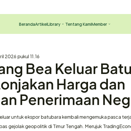
Beranda
Artikel
Library
Tentang Kami
Member
ril 2026 pukul 11.16
g Bea Keluar Batub
onjakan Harga dan 
an Penerimaan Neg
uar untuk ekspor batubara kembali mengemuka pasca terjad
bas gejolak geopolitik di Timur Tengah. Merujuk TradingEcon