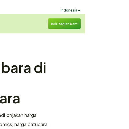
Select Language
Indonesia
Jadi Bagian Kami
ara di 
ara
i lonjakan harga 
omics, harga batubara 