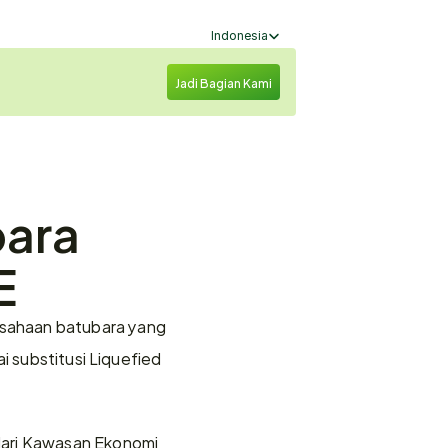
Select Language
Indonesia
Jadi Bagian Kami
ara 
E
sahaan batubara yang 
i substitusi Liquefied 
dari Kawasan Ekonomi 