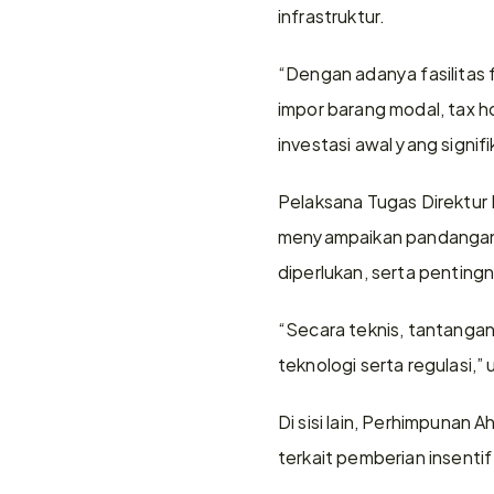
infrastruktur. 
“Dengan adanya fasilitas 
impor barang modal, tax h
investasi awal yang signif
Pelaksana Tugas Direktur 
menyampaikan pandangan s
diperlukan, serta pentingn
“Secara teknis, tantangan 
teknologi serta regulasi,”
Di sisi lain, Perhimpunan 
terkait pemberian insenti