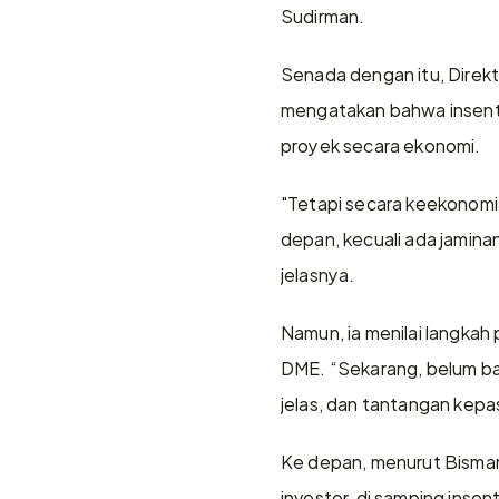
Sudirman.
Senada dengan itu, Direkt
mengatakan bahwa insenti
proyek secara ekonomi.
"Tetapi secara keekonomi
depan, kecuali ada jaminan
jelasnya.
Namun, ia menilai langka
DME. “Sekarang, belum ban
jelas, dan tantangan kepa
Ke depan, menurut Bisman
investor, di samping insen