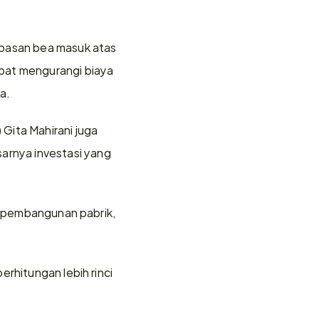
ebasan bea masuk atas 
pat mengurangi biaya 
a.
ita Mahirani juga 
rnya investasi yang 
k pembangunan pabrik, 
rhitungan lebih rinci 