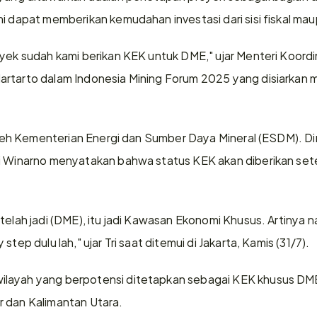
i dapat memberikan kemudahan investasi dari sisi fiskal mau
oyek sudah kami berikan KEK untuk DME," ujar Menteri Koordi
rtarto dalam Indonesia Mining Forum 2025 yang disiarkan me
 oleh Kementerian Energi dan Sumber Daya Mineral (ESDM). Dir
i Winarno menyatakan bahwa status KEK akan diberikan sete
elah jadi (DME), itu jadi Kawasan Ekonomi Khusus. Artinya nant
step dulu lah," ujar Tri saat ditemui di Jakarta, Kamis (31/7).
layah yang berpotensi ditetapkan sebagai KEK khusus DME 
r dan Kalimantan Utara.