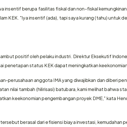
insentif berupa fasilitas fiskal dan non-fiskal kemungkinan b
m KEK. "Iya insentif (ada), tapi saya kurang (tahu) untuk de
ambut positif oleh pelaku industri. Direktur Eksekutif Indone
ilai penetapan status KEK dapat meningkatkan keekonomia
an-perusahaan anggota IMA yang diwajibkan dan diberi penu
an nilai tambah (hilirisasi) batubara, kami melihat bahwa st
tkan keekonomian pengembangan proyek DME," kata Hendra
ersebut berasal dari efisiensi biaya investasi, kemudahan pe