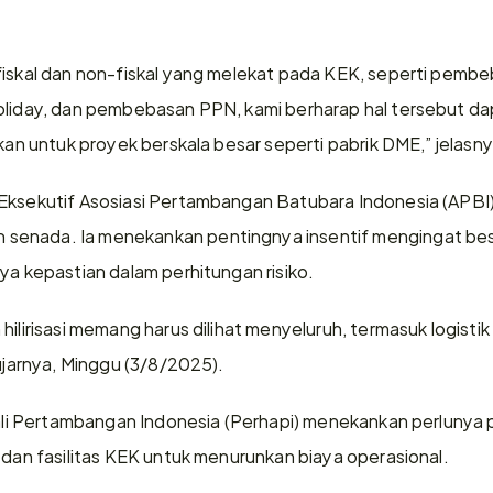
fiskal dan non-fiskal yang melekat pada KEK, seperti pemb
oliday, dan pembebasan PPN, kami berharap hal tersebut da
ikan untuk proyek berskala besar seperti pabrik DME,” jelasny
Eksekutif Asosiasi Pertambangan Batubara Indonesia (APBI) G
enada. Ia menekankan pentingnya insentif mengingat besa
ya kepastian dalam perhitungan risiko.
hilirisasi memang harus dilihat menyeluruh, termasuk logisti
 ujarnya, Minggu (3/8/2025).
Ahli Pertambangan Indonesia (Perhapi) menekankan perlunya pe
f dan fasilitas KEK untuk menurunkan biaya operasional.