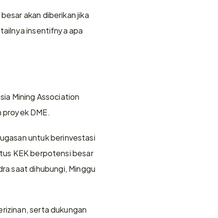
esar akan diberikan jika 
tailnya insentifnya apa 
sia Mining Association 
n proyek DME.
gasan untuk berinvestasi 
atus KEK berpotensi besar 
 saat dihubungi, Minggu 
rizinan, serta dukungan 