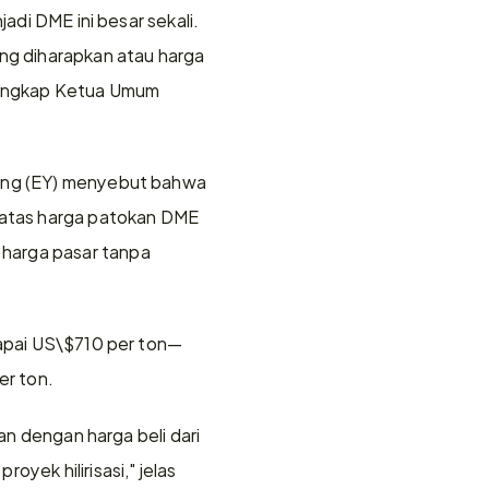
adi DME ini besar sekali. 
ng diharapkan atau harga 
 ungkap Ketua Umum 
oung (EY) menyebut bahwa 
 atas harga patokan DME 
harga pasar tanpa 
ncapai US\$710 per ton—
er ton.
an dengan harga beli dari 
yek hilirisasi," jelas 