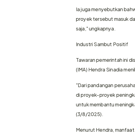
Ia juga menyebutkan bahwa 
proyek tersebut masuk dala
saja," ungkapnya.
Industri Sambut Positif
Tawaran pemerintah ini dis
(IMA) Hendra Sinadia men
"Dari pandangan perusaha
di proyek-proyek peningkat
untuk membantu meningka
(3/8/2025).
Menurut Hendra, manfaat t