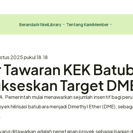
Beranda
Artikel
Library
Tentang Kami
Member
stus 2025 pukul 18.18
 Tawaran KEK Batub
ukseskan Target DM
Pemerintah mulai menawarkan sejumlah insentif bagi peru
oyek hilirisasi batubara menjadi Dimethyl Ether (DME), sebaga
.
a yang ditawarkan adalah penetapan proyek sebagai bagian 