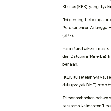
Khusus (KEK), yang diyakin
"Ini penting, beberapa pr
Perekonomian Airlangga Ha
(31/7).
Hal ini turut dikonfirmasi
dan Batubara (Minerba) Tr
berjalan.
"KEK itu setelahnya ya, set
dulu (proyek DME), step by 
Tri menambahkan bahwa wi
terutama Kalimantan Timu