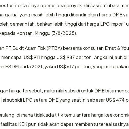
estasi serta biaya operasional proyek hilirisasi batubara menj
harga jual yang masih lebih tinggi dibandingkan harga DME ya
leh pemerintah, bahkan lebih tinggi dari harga LPG impor,”
 kepada Kontan, Minggu (3/8/2025).
jian PT Bukit Asam Tbk (PTBA) bersama konsultan Ernst & Y
 mencapai US$ 911 hingga US$ 987 per ton. Angka ini jauh di
an ESDM pada 2021, yakni US$ 617 per ton, yang merupakan 
dengan harga tersebut, maka nilai subsidi untuk DME bisa me
nilai subsidi LPG setara DME yang saat ini sebesar US$ 474 p
 terulang, di mana tidak ada titik temu antara harga keekonomi
asilitas KEK pun tidak akan dapat membantu terealisasinya pro