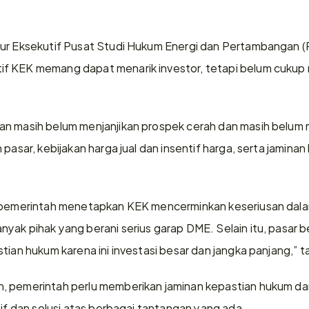
ur Eksekutif Pusat Studi Hukum Energi dan Pertambangan (P
f KEK memang dapat menarik investor, tetapi belum cukup 
an masih belum menjanjikan prospek cerah dan masih belum 
 pasar, kebijakan harga jual dan insentif harga, serta jaminan
h pemerintah menetapkan KEK mencerminkan keseriusan dal
yak pihak yang berani serius garap DME. Selain itu, pasar b
stian hukum karena ini investasi besar dan jangka panjang,”
, pemerintah perlu memberikan jaminan kepastian hukum dan
tif dan solusi atas berbagai tantangan yang ada.