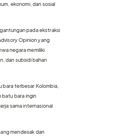
m, ekonomi, dan sosial 
rgantungan pada ekstraksi 
Advisory Opinion yang 
hwa negara memiliki 
n, dan subsidi bahan 
 bara terbesar Kolombia, 
atu bara ingin 
erja sama internasional 
 yang mendesak dan 