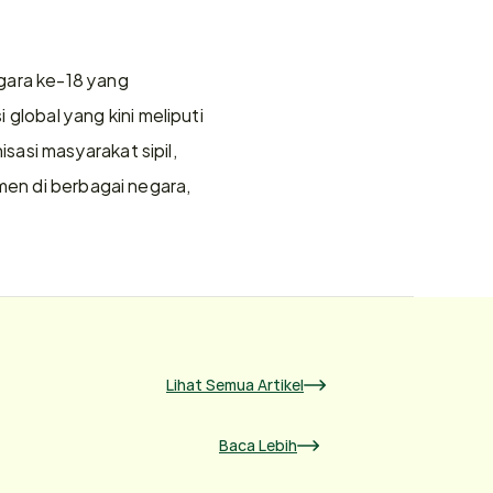
gara ke-18 yang 
obal yang kini meliputi 
asi masyarakat sipil, 
men di berbagai negara, 
Lihat Semua Artikel
Baca Lebih