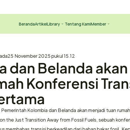
Beranda
Artikel
Library
Tentang Kami
Member
ada
25 November 2025 pukul 15.12
 dan Belanda akan J
ah Konferensi Trans
Pertama
 Pemerintah Kolombia dan Belanda akan menjadi tuan rumah 
—
n the Just Transition Away from Fossil Fuels, sebuah konfere
 membahas transisi berkeadilan dari bahan bakar fosil. Keput