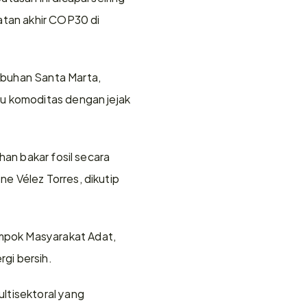
atan akhir COP30 di 
buhan Santa Marta, 
u komoditas dengan jejak 
an bakar fosil secara 
 Vélez Torres, dikutip 
pok Masyarakat Adat, 
rgi bersih.
ltisektoral yang 