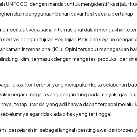
h UNFCCC, dengan mandat untuk mengidentifikasi jalur huku
nghentikan penggunaan bahan bakar fosil secara bertahap. 
 memperkuat kerja sama internasional dalam mengakhiri kete
a selaras dengan tujuan Perjanjian Paris dan sejalan dengan 
 Mahkamah Internasional (ICJ). Opini tersebut menegaskan ba
indungi iklim, termasuk dengan mengatasi produksi, perizina
agai lokasi konferensi, yang merupakan kota pelabuhan batu
akni negara-negara yang bergantung pada minyak, gas, dan b
ya, tetapi transisi yang adil hanya dapat tercapai melalui k
 sebelumnya agar tidak ada pihak yang tertinggal. 
i bersejarah ini sebagai langkah penting awal dari proses