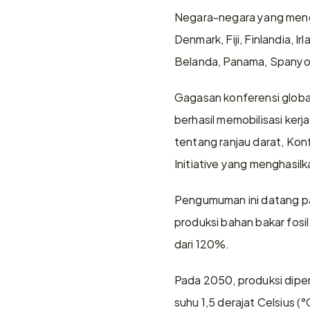
Negara-negara yang menduku
Denmark, Fiji, Finlandia, I
Belanda, Panama, Spanyol,
Gagasan konferensi globa
berhasil memobilisasi ker
tentang ranjau darat, Kon
Initiative yang menghasilk
Pengumuman ini datang pa
produksi bahan bakar fosil
dari 120%. 
Pada 2050, produksi diperk
suhu 1,5 derajat Celsius (