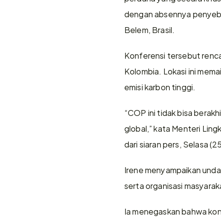
dengan absennya penyebuta
Belem, Brasil. 
Konferensi tersebut renca
Kolombia. Lokasi ini mema
emisi karbon tinggi. 
“COP ini tidak bisa berakh
global,” kata Menteri Lin
dari siaran pers, Selasa (2
Irene menyampaikan undan
serta organisasi masyaraka
Ia menegaskan bahwa konfe