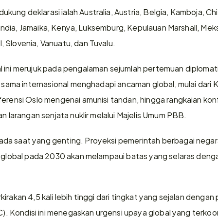
ng deklarasi ialah Australia, Austria, Belgia, Kamboja, Chil
rlandia, Jamaika, Kenya, Luksemburg, Kepulauan Marshall, Meks
 Slovenia, Vanuatu, dan Tuvalu. 
l ini merujuk pada pengalaman sejumlah pertemuan diplomat
ja sama internasional menghadapi ancaman global, mulai dari 
ferensi Oslo mengenai amunisi tandan, hingga rangkaian konf
an larangan senjata nuklir melalui Majelis Umum PBB. 
da saat yang genting. Proyeksi pemerintah berbagai nega
 global pada 2030 akan melampaui batas yang selaras dengan 
irakan 4,5 kali lebih tinggi dari tingkat yang sejalan denga
°C). Kondisi ini menegaskan urgensi upaya global yang terkoor