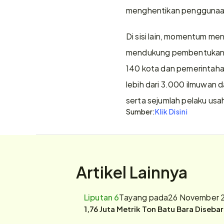
menghentikan penggunaan 
Di sisi lain, momentum me
mendukung pembentukan Fos
140 kota dan pemerintahan
lebih dari 3.000 ilmuwan d
serta sejumlah pelaku usa
Sumber:
Klik Disini
Artikel Lainnya
Liputan 6
Tayang pada
26 November 
1,76 Juta Metrik Ton Batu Bara Diseba