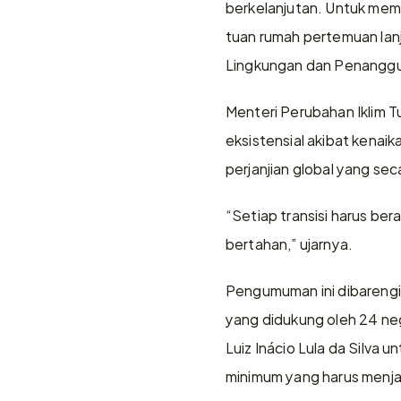
berkelanjutan. Untuk mem
tuan rumah pertemuan lanju
Lingkungan dan Penanggu
Menteri Perubahan Iklim 
eksistensial akibat kenai
perjanjian global yang se
“Setiap transisi harus be
bertahan,” ujarnya. 
Pengumuman ini dibarengi 
yang didukung oleh 24 neg
Luiz Inácio Lula da Silva 
minimum yang harus menjadi