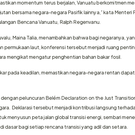
astikan momentum terus berjalan, Vanuatu berkomitmen menj
tan bersama negara-negara Pasifik lainnya,” kata Menteri Pe
langan Bencana Vanuatu, Ralph Regenvanu. 
Tuvalu, Maina Talia, menambahkan bahwa bagi negaranya, y
kan permukaan laut, konferensi tersebut menjadi ruang pent
cara mengikat mengatur penghentian bahan bakar fosil. 
rakar pada keadilan, memastikan negara-negara rentan dapat
dengan peluncuran Belém Declaration on the Just Transition
ara. Deklarasi tersebut menjadi kontribusi langsung terhadap
untuk menyusun peta jalan global transisi energi, sembari mene
 dasar bagi setiap rencana transisi yang adil dan setara. 