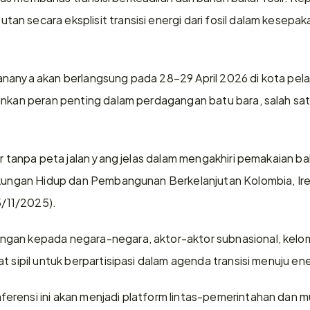
n secara eksplisit transisi energi dari fosil dalam kesepak
nanya akan berlangsung pada 28–29 April 2026 di kota pela
inkan peran penting dalam perdagangan batu bara, salah sat
ir tanpa peta jalan yang jelas dalam mengakhiri pemakaian bah
gkungan Hidup dan Pembangunan Berkelanjutan Kolombia, Irene
5/11/2025). 
gan kepada negara-negara, aktor-aktor subnasional, kelom
t sipil untuk berpartisipasi dalam agenda transisi menuju ene
rensi ini akan menjadi platform lintas-pemerintahan dan mu