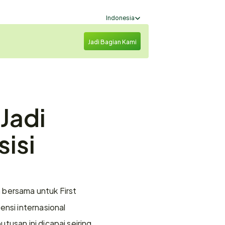
Select Language
Indonesia
Jadi Bagian Kami
adi 
isi 
bersama untuk First 
nsi internasional 
usan ini dicapai seiring 