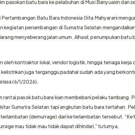
rim pasokan batu bara ke pelabuhan di Musi Banyuasin dan se
si Pertambangan Batu Bara Indonesia Gita Mahyarani mengun
n kegiatan penambangan di Sumatra Selatan mengandalkan ja
larang menyeberang jalan umum. Alhasil, penumpukan batu bar
oleh kontraktor lokal, vendor logistik, hingga tenaga kerja d
kelistrikan juga terganggu padahal sudah ada yang berkontr
Selasa (6/1/2026). 
 rantai pasok batu bara kian membebani pelaku tambang. Pa
kitar Sumatra Selatan tapi angkutan batu bara tertahan. Pe
erlambatan (demurrage) dari keterlambatan tersebut. “Keti
rrage mau tidak mau tidak dapat dihindari,” tuturnya.