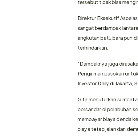
tersebut tidak bisa mengi
Direktur Eksekutif Asosia
sangat berdampak lantara
angkutan batu bara pun di
terhindarkan. 
“Dampaknya juga dirasakan 
Pengiriman pasokan untuk 
Investor Daily di Jakarta, 
Gita menuturkan sumbatan
bersandar di pelabuhan se
membayar biaya denda ket
biaya tetap jalan dan demu