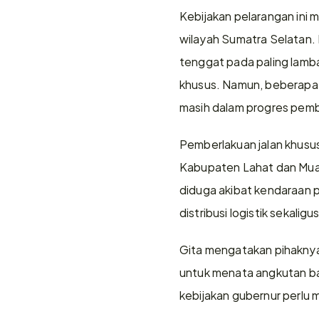
Kebijakan pelarangan ini m
wilayah Sumatra Selatan. 
tenggat pada paling lambat
khusus. Namun, beberapa
masih dalam progres pemb
Pemberlakuan jalan khusu
Kabupaten Lahat dan Muara
diduga akibat kendaraan p
distribusi logistik sekalig
Gita mengatakan pihaknya
untuk menata angkutan bat
kebijakan gubernur perlu 