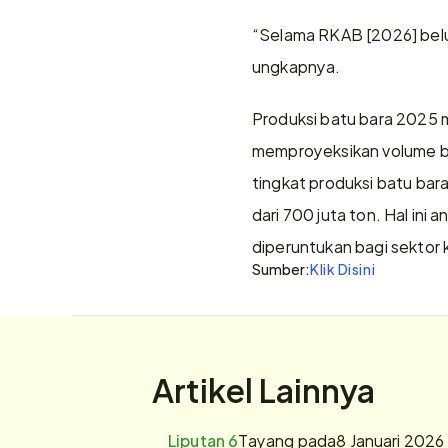
“Selama RKAB [2026] belu
ungkapnya. 
Produksi batu bara 2025 
memproyeksikan volume bat
tingkat produksi batu bara
dari 700 juta ton. Hal ini
diperuntukan bagi sektor k
Sumber:
Klik Disini
Artikel Lainnya
Liputan 6
Tayang pada
8 Januari 2026