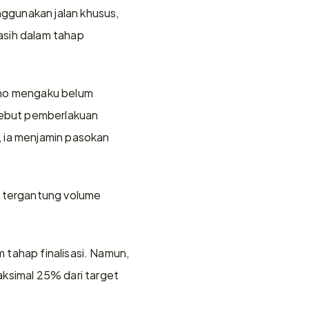
gunakan jalan khusus, 
sih dalam tahap 
rno mengaku belum 
yebut pemberlakuan 
ia menjamin pasokan 
} tergantung volume 
tahap finalisasi. Namun, 
simal 25% dari target 