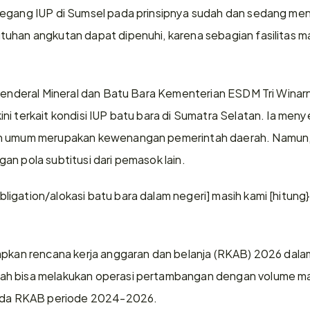
megang IUP di Sumsel pada prinsipnya sudah dan sedang meng
uhan angkutan dapat dipenuhi, karena sebagian fasilitas ma
 Jenderal Mineral dan Batu Bara Kementerian ESDM Tri Wina
ni terkait kondisi IUP batu bara di Sumatra Selatan. Ia men
an umum merupakan kewenangan pemerintah daerah. Namun, 
n pola subtitusi dari pemasok lain.  
igation/alokasi batu bara dalam negeri] masih kami [hitung
apkan rencana kerja anggaran dan belanja (RKAB) 2026 dalam 
h bisa melakukan operasi pertambangan dengan volume mak
pada RKAB periode 2024-2026. 