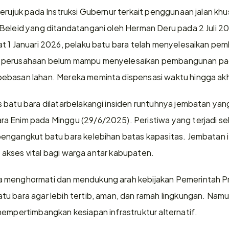
erujuk pada Instruksi Gubernur terkait penggunaan jalan khu
Beleid yang ditandatangani oleh Herman Deru pada 2 Juli 2
 1 Januari 2026, pelaku batu bara telah menyelesaikan pemba
 perusahaan belum mampu menyelesaikan pembangunan pada
ebasan lahan. Mereka meminta dispensasi waktu hingga akh
s batu bara dilatarbelakangi insiden runtuhnya jembatan y
 Enim pada Minggu (29/6/2025). Peristiwa yang terjadi sekit
engangkut batu bara kelebihan batas kapasitas. Jembatan it
us akses vital bagi warga antar kabupaten.
 menghormati dan mendukung arah kebijakan Pemerintah Pro
u bara agar lebih tertib, aman, dan ramah lingkungan. Namu
mempertimbangkan kesiapan infrastruktur alternatif.