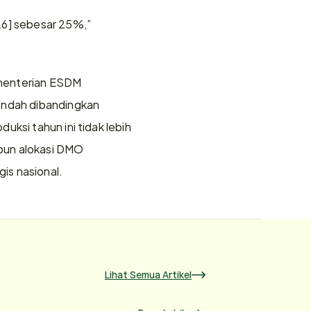
6] sebesar 25%,” 
menterian ESDM 
endah dibandingkan 
ksi tahun ini tidak lebih 
apun alokasi DMO 
is nasional. 
Lihat Semua Artikel