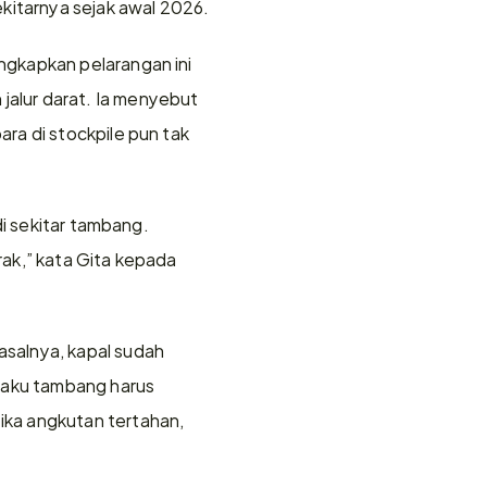
kitarnya sejak awal 2026. 
gkapkan pelarangan ini 
lur darat. Ia menyebut 
a di stockpile pun tak 
i sekitar tambang. 
ak,” kata Gita kepada 
salnya, kapal sudah 
laku tambang harus 
ka angkutan tertahan, 