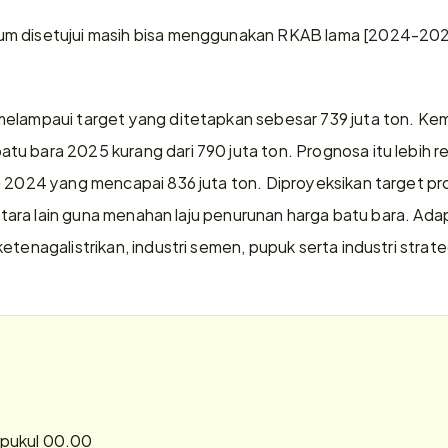
m disetujui masih bisa menggunakan RKAB lama [2024-202
melampaui target yang ditetapkan sebesar 739 juta ton. Ke
u bara 2025 kurang dari 790 juta ton. Prognosa itu lebih r
 2024 yang mencapai 836 juta ton. Diproyeksikan target produ
 antara lain guna menahan laju penurunan harga batu bara. Ad
etenagalistrikan, industri semen, pupuk serta industri strateg
 pukul 00.00