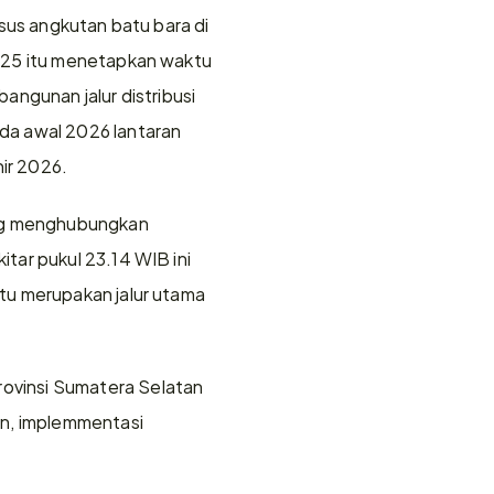
sus angkutan batu bara di 
025 itu menetapkan waktu 
ngunan jalur distribusi 
 awal 2026 lantaran 
ir 2026. 
ang menghubungkan 
ar pukul 23.14 WIB ini 
u merupakan jalur utama 
vinsi Sumatera Selatan 
n, implemmentasi 