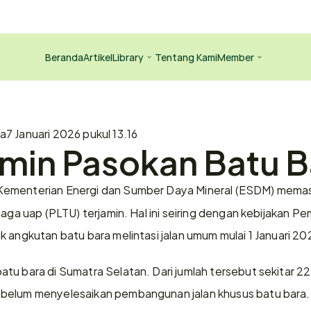
Beranda
Artikel
Library
Tentang Kami
Member
da
7 Januari 2026 pukul 13.16
min Pasokan Batu B
Kementerian Energi dan Sumber Daya Mineral (ESDM) memast
naga uap (PLTU) terjamin. Hal ini seiring dengan kebijakan Pe
 angkutan batu bara melintasi jalan umum mulai 1 Januari 202
tu bara di Sumatra Selatan. Dari jumlah tersebut sekitar 2
belum menyelesaikan pembangunan jalan khusus batu bara. 