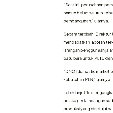
“Saat ini, perusahaan pe
namun belum seluruh kebut
pembangunan,” ujarnya.
Secara terpisah, Direktur
mendapatkan laporan terki
larangan penggunaan jal
batu bara untuk PLTU denga
“DMO [domestic market obl
kebutuhan PLN,” ujarnya.
Lebih lanjut Tri mengungk
pelaku pertambangan suda
produksi yang disetujui 