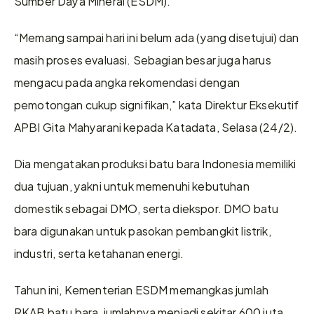
Sumber Daya Mineral (ESDM). 
“Memang sampai hari ini belum ada (yang disetujui) dan 
masih proses evaluasi. Sebagian besar juga harus 
mengacu pada angka rekomendasi dengan 
pemotongan cukup signifikan,” kata Direktur Eksekutif 
APBI Gita Mahyarani kepada Katadata, Selasa (24/2).
Dia mengatakan produksi batu bara Indonesia memiliki 
dua tujuan, yakni untuk memenuhi kebutuhan 
domestik sebagai DMO, serta diekspor. DMO batu 
bara digunakan untuk pasokan pembangkit listrik, 
industri, serta ketahanan energi. 
Tahun ini, Kementerian ESDM memangkas jumlah 
RKAB batu bara, jumlahnya menjadi sekitar 600 juta 