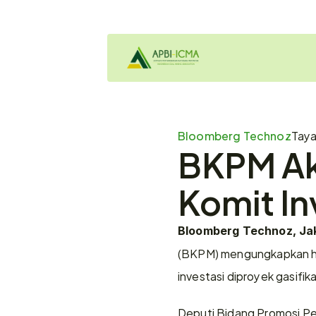
Bloomberg Technoz
Tay
BKPM Ak
Komit In
Bloomberg Technoz, Jak
(BKPM) mengungkapkan hin
investasi diproyek gasifik
Deputi Bidang Promosi Pe