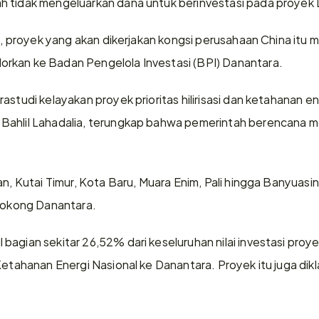
h tidak mengeluarkan dana untuk berinvestasi pada proyek 
an, proyek yang akan dikerjakan kongsi perusahaan China itu 
rkan ke Badan Pengelola Investasi (BPI) Danantara.
astudi kelayakan proyek prioritas hilirisasi dan ketahanan en
 Bahlil Lahadalia, terungkap bahwa pemerintah berencana
n, Kutai Timur, Kota Baru, Muara Enim, Pali hingga Banyuasin 
isokong Danantara.
bagian sekitar 26,52% dari keseluruhan nilai investasi proye
 Ketahanan Energi Nasional ke Danantara. Proyek itu juga dik