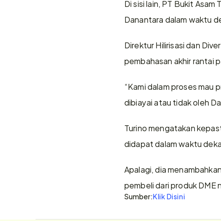
Di sisi lain, PT Bukit Asa
Danantara dalam waktu d
Direktur Hilirisasi dan Div
pembahasan akhir rantai 
“Kami dalam proses mau pre
dibiayai atau tidak oleh D
Turino mengatakan kepasti
didapat dalam waktu deka
Apalagi, dia menambahkan
pembeli dari produk DME n
Sumber:
Klik Disini