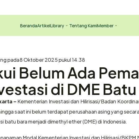
Beranda
Artikel
Library
Tentang Kami
Member
ang pada
8 Oktober 2025 pukul 14.38
ui Belum Ada Pemai
vestasi di DME Batu
 Kementerian Investasi dan Hilirisasi/Badan Koordin
arta –
gga saat ini belum terdapat perusahaan asing yang secara
asi batu bara menjadi dimethyl ether (DME) di Indonesia.
nanaman Modal Kementerian Investasi dan Hilirisasi/BKPM 