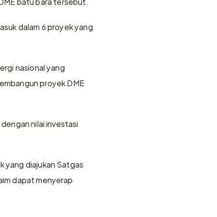
DME batu bara tersebut.
masuk dalam 6 proyek yang 
ergi nasional yang 
 membangun proyek DME 
dengan nilai investasi 
k yang diajukan Satgas 
laim dapat menyerap 