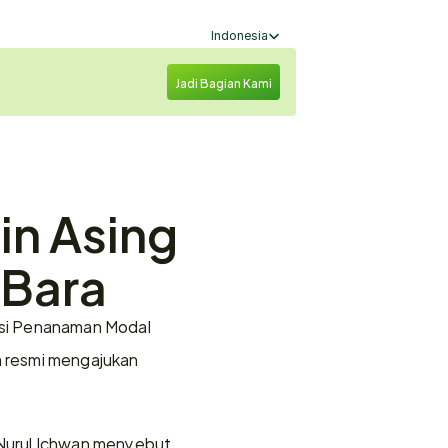
Select Language
Indonesia
Jadi Bagian Kami
n Asing 
 Bara
asi Penanaman Modal 
 resmi mengajukan 
Nurul Ichwan menyebut 