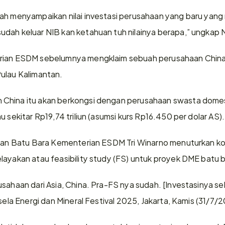
ah menyampaikan nilai investasi perusahaan yang baru yang 
dah keluar NIB kan ketahuan tuh nilainya berapa,” ungkap N
rian ESDM sebelumnya mengklaim sebuah perusahaan China 
ulau Kalimantan.
hina itu akan berkongsi dengan perusahaan swasta domestik
u sekitar Rp19,74 triliun (asumsi kurs Rp16.450 per dolar AS).
 dan Batu Bara Kementerian ESDM Tri Winarno menuturkan kon
layakan atau feasibility study (FS) untuk proyek DME batu ba
sahaan dari Asia, China. Pra-FS nya sudah. [Investasinya sekit
 sela Energi dan Mineral Festival 2025, Jakarta, Kamis (31/7/