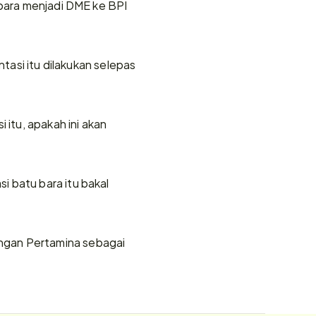
 bara menjadi DME ke BPI 
tasi itu dilakukan selepas 
itu, apakah ini akan 
 batu bara itu bakal 
ngan Pertamina sebagai 