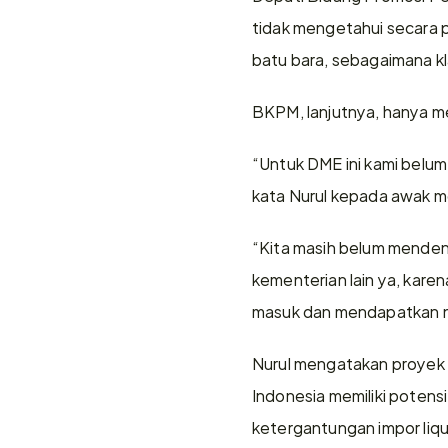
tidak mengetahui secara 
batu bara, sebagaimana k
BKPM, lanjutnya, hanya m
“Untuk DME ini kami belum
kata Nurul kepada awak me
“Kita masih belum mendenga
kementerian lain ya, kare
masuk dan mendapatkan no
Nurul mengatakan proyek DM
Indonesia memiliki potens
ketergantungan impor liqu