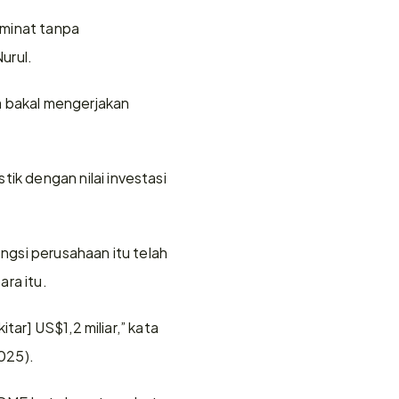
minat tanpa 
urul.
bakal mengerjakan 
 dengan nilai investasi 
gsi perusahaan itu telah 
ra itu.
ar] US$1,2 miliar,” kata 
2025).