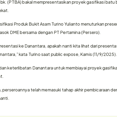
m Tbk. (PTBA) bakal mempresentasikan proyek gasifikasi batu
ekat.
ersifikasi Produk Bukit Asam Turino Yulianto menuturkan presen
pasok DME bersama dengan PT Pertamina (Persero).
sentasi ke Danantara, apakah nanti kita lihat dari presentasi 
anantara,” kata Turino saat public expose, Kamis (11/9/2025).
an keterlibatan Danantara untuk membiayai proyek gasifikasi
t.
, perseroannya telah memasuki tahap akhir pembicaraan de
anti.