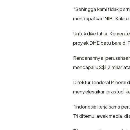
“Sehingga kami tidak pern
mendapatkan NIB. Kalau su
Untuk diketahui, Kemente
proyek DME batu bara di P
Rencanannya, perusahaan C
mencapai US$1,2 miliar ata
Direktur Jenderal Mineral
menyelesaikan prastudi ke
“Indonesia kerja sama peru
Tri ditemui awak media, di