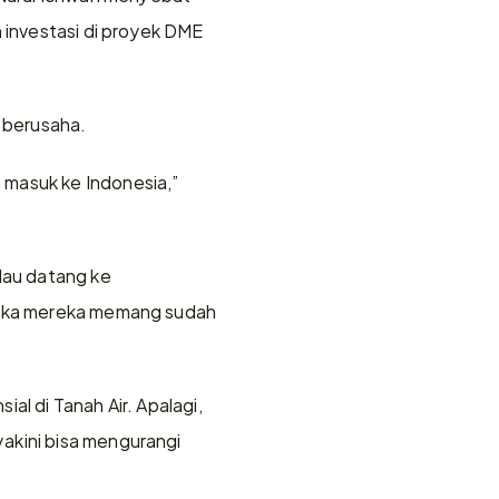
investasi di proyek DME 
 berusaha.
masuk ke Indonesia,” 
lau datang ke 
etika mereka memang sudah 
l di Tanah Air. Apalagi, 
akini bisa mengurangi 