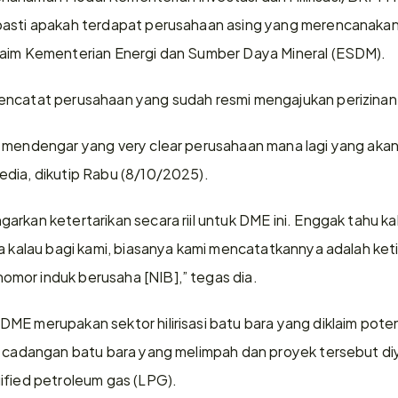
pasti apakah terdapat perusahaan asing yang merencanakan 
laim Kementerian Energi dan Sumber Daya Mineral (ESDM).
encatat perusahaan yang sudah resmi mengajukan perizinan
 mendengar yang very clear perusahaan mana lagi yang akan 
dia, dikutip Rabu (8/10/2025).
rkan ketertarikan secara riil untuk DME ini. Enggak tahu ka
na kalau bagi kami, biasanya kami mencatatkannya adalah k
mor induk berusaha [NIB],” tegas dia.
E merupakan sektor hilirisasi batu bara yang diklaim potensia
i cadangan batu bara yang melimpah dan proyek tersebut diy
ified petroleum gas (LPG).