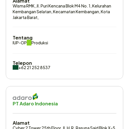
Alamat
Wisma RMK, Jl. Puri Kencana Blok M4 No. 1, Kelurahan 
Kembangan Selatan, Kecamatan Kembangan, Kota 
Jakarta Barat,
Tentang
IUP-OP
Produksi
Telepon
+62 21 252 8537
Email
 Legal@nbtcoal.com
PT Adaro Indonesia
Alamat
Cyber 2 Tower 25th Floor, Jl. H.R. Rasuna Said Blok X-5 