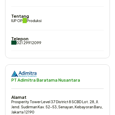
Tentang
IUP OP
Produksi
Telepon
021 29912099
Email
info@kutaibara.co.id
Website
PT Adimitra Baratama Nusantara
https://kutaibara.co.id/
Alamat
Prosperity Tower Level 37 District 8 SCBD Lot. 28, Jl. 
Jend. Sudirman Kav. 52-53, Senayan, Kebayoran Baru, 
Jakarta 12190