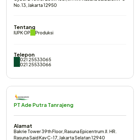
No.13, Jakarta 12950
Tentang
IUPK OP
Produksi
Telepon
021 25533065
021 25533066
Email
corsec@adaroindonesia.com
corsec@alamtri.com
PT Ade Putra Tanrajeng
Website
www.adaroindonesia.com
Alamat
www.alamtri.com
Bakrie Tower 39th Floor, Rasuna Epicentrum Jl. HR. 
Rasuna Said Kav C-17, Jakarta Selatan 12940