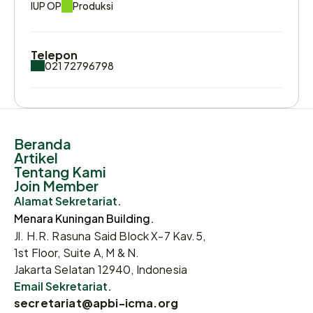
IUP OP
Produksi
Telepon
021 72796798
Email
abp.site@abpenergy.co.id                
Beranda
Artikel
Website
Tentang Kami
https://alamjayapratama.com/
Join Member
Alamat Sekretariat.
Menara Kuningan Building.
Jl. H.R. Rasuna Said Block X-7 Kav.5,
1st Floor, Suite A, M & N.
Jakarta Selatan 12940, Indonesia
Email Sekretariat.
secretariat@apbi-icma.org