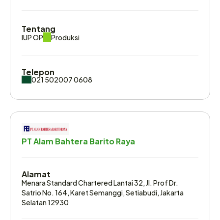
Tentang
IUP OP
Produksi
Telepon
021 502007 0608
Email
info@adimitra-baratama.co.id
PT Alam Bahtera Barito Raya
Website
https://www.adimitra-baratama.co.id/
Alamat
Menara Standard Chartered Lantai 32, Jl. Prof Dr. 
Satrio No. 164, Karet Semanggi, Setiabudi, Jakarta 
Selatan 12930