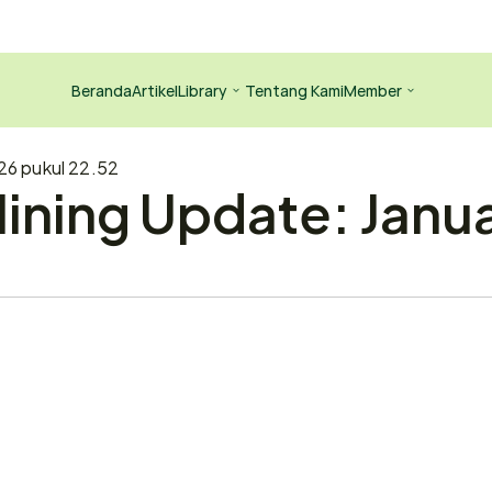
Beranda
Artikel
Library
Tentang Kami
Member
026 pukul 22.52
ining Update: Januar