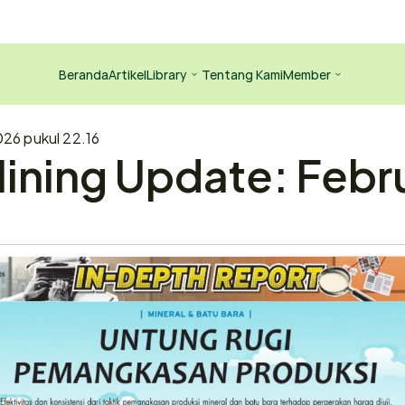
Beranda
Artikel
Library
Tentang Kami
Member
026 pukul 22.16
ining Update: Febru