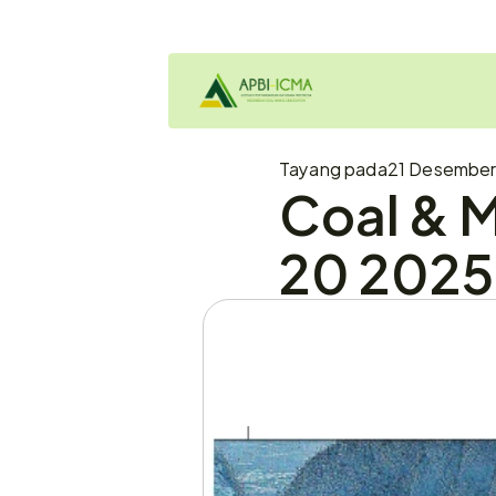
Tayang pada
21 Desember 
Coal & 
20 2025