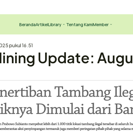
Beranda
Artikel
Library
Tentang Kami
Member
025 pukul 16.51
ining Update: Augus